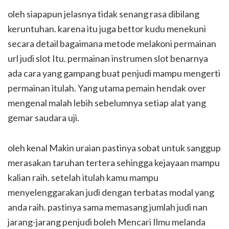
oleh siapapun jelasnya tidak senang rasa dibilang
keruntuhan. karena itu juga bettor kudu menekuni
secara detail bagaimana metode melakoni permainan
url judi slot Itu. permainan instrumen slot benarnya
ada cara yang gampang buat penjudi mampu mengerti
permainan itulah. Yang utama pemain hendak over
mengenal malah lebih sebelumnya setiap alat yang
gemar saudara uji.
oleh kenal Makin uraian pastinya sobat untuk sanggup
merasakan taruhan tertera sehingga kejayaan mampu
kalian raih. setelah itulah kamu mampu
menyelenggarakan judi dengan terbatas modal yang
anda raih. pastinya sama memasang jumlah judi nan
jarang-jarang penjudi boleh Mencari Ilmu melanda