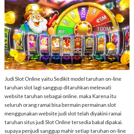
Judi Slot Online yaitu Sedikit model taruhan on-line
taruhan slot lagi sanggup ditaruhkan melewati
website taruhan sebagai online. maka Karena itu
seluruh orang ramai bisa bermain permainan slot
menggunakan website judi slot telah diyakini ramai
taruhan situs judi Slot Online tersedia bakal dipakai.
supaya penjudi sanggup mahir setiap taruhan on-line