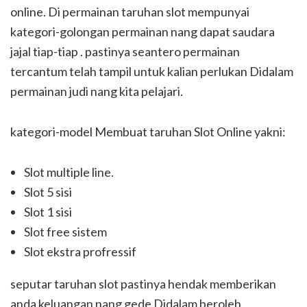
online. Di permainan taruhan slot mempunyai
kategori-golongan permainan nang dapat saudara
jajal tiap-tiap . pastinya seantero permainan
tercantum telah tampil untuk kalian perlukan Didalam
permainan judi nang kita pelajari.
kategori-model Membuat taruhan Slot Online yakni:
Slot multiple line.
Slot 5 sisi
Slot 1 sisi
Slot free sistem
Slot ekstra profressif
seputar taruhan slot pastinya hendak memberikan
anda keluangan nang gede Didalam beroleh