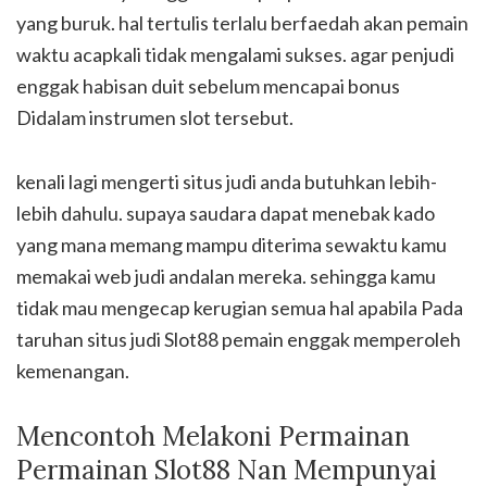
yang buruk. hal tertulis terlalu berfaedah akan pemain
waktu acapkali tidak mengalami sukses. agar penjudi
enggak habisan duit sebelum mencapai bonus
Didalam instrumen slot tersebut.
kenali lagi mengerti situs judi anda butuhkan lebih-
lebih dahulu. supaya saudara dapat menebak kado
yang mana memang mampu diterima sewaktu kamu
memakai web judi andalan mereka. sehingga kamu
tidak mau mengecap kerugian semua hal apabila Pada
taruhan situs judi Slot88 pemain enggak memperoleh
kemenangan.
Mencontoh Melakoni Permainan
Permainan Slot88 Nan Mempunyai