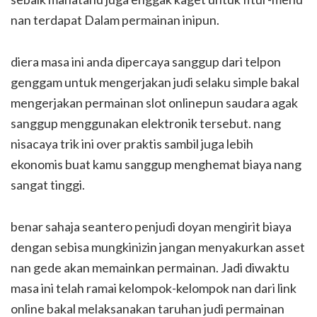
nan terdapat Dalam permainan inipun.
diera masa ini anda dipercaya sanggup dari telpon
genggam untuk mengerjakan judi selaku simple bakal
mengerjakan permainan slot onlinepun saudara agak
sanggup menggunakan elektronik tersebut. nang
nisacaya trik ini over praktis sambil juga lebih
ekonomis buat kamu sanggup menghemat biaya nang
sangat tinggi.
benar sahaja seantero penjudi doyan mengirit biaya
dengan sebisa mungkinizin jangan menyakurkan asset
nan gede akan memainkan permainan. Jadi diwaktu
masa ini telah ramai kelompok-kelompok nan dari link
online bakal melaksanakan taruhan judi permainan