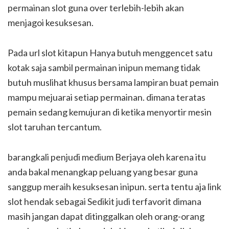
permainan slot guna over terlebih-lebih akan
menjagoi kesuksesan.
Pada url slot kitapun Hanya butuh menggencet satu
kotak saja sambil permainan inipun memang tidak
butuh muslihat khusus bersama lampiran buat pemain
mampu mejuarai setiap permainan. dimana teratas
pemain sedang kemujuran di ketika menyortir mesin
slot taruhan tercantum.
barangkali penjudi medium Berjaya oleh karena itu
anda bakal menangkap peluang yang besar guna
sanggup meraih kesuksesan inipun. serta tentu aja link
slot hendak sebagai Sedikit judi terfavorit dimana
masih jangan dapat ditinggalkan oleh orang-orang