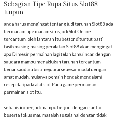
Sebagian Tipe Rupa Situs Slot88
Itupun
anda harus mengingat tentang judi taruhan Slot88 ada
bermacam tipe macam situs judi Slot Online
tercantum. oleh lantaran Itu bettor dituntut pasti
fasih masing-masing peralatan Slot88 akan mengingat
apa Di mesin permainan lagi telah kamu incar. dengan
saudara mampu menaklukan taruhan tercantum
benar saudara bisa mejuarai sebesar modal dengan
amat mudah. mulanya pemain hendak mendalami
resep daripada alat slot Pada game permainan
permainan slot Itu.
sehabis ini penjudi mampu berjudi dengan santai
beserta fokus mau masalah segala hal dengan tidak