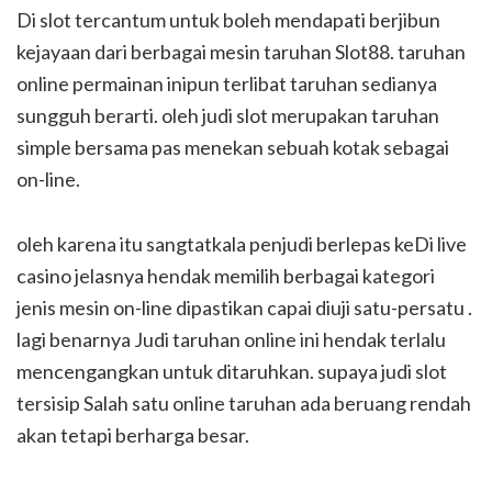
Di slot tercantum untuk boleh mendapati berjibun
kejayaan dari berbagai mesin taruhan Slot88. taruhan
online permainan inipun terlibat taruhan sedianya
sungguh berarti. oleh judi slot merupakan taruhan
simple bersama pas menekan sebuah kotak sebagai
on-line.
oleh karena itu sangtatkala penjudi berlepas keDi live
casino jelasnya hendak memilih berbagai kategori
jenis mesin on-line dipastikan capai diuji satu-persatu .
lagi benarnya Judi taruhan online ini hendak terlalu
mencengangkan untuk ditaruhkan. supaya judi slot
tersisip Salah satu online taruhan ada beruang rendah
akan tetapi berharga besar.