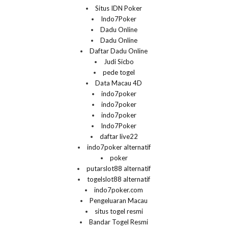
Situs IDN Poker
Indo7Poker
Dadu Online
Dadu Online
Daftar Dadu Online
Judi Sicbo
pede togel
Data Macau 4D
indo7poker
indo7poker
indo7poker
Indo7Poker
daftar live22
indo7poker alternatif
poker
putarslot88 alternatif
togelslot88 alternatif
indo7poker.com
Pengeluaran Macau
situs togel resmi
Bandar Togel Resmi