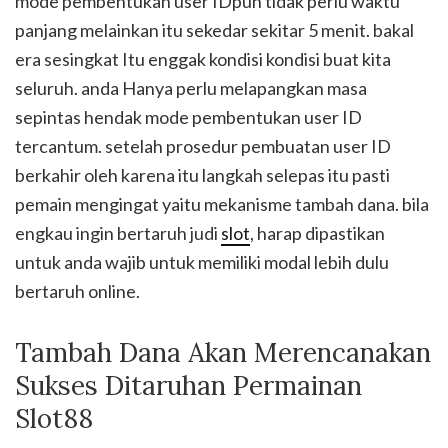
mode pembentukan user IDpun tidak perlu waktu
panjang melainkan itu sekedar sekitar 5 menit. bakal
era sesingkat Itu enggak kondisi kondisi buat kita
seluruh. anda Hanya perlu melapangkan masa
sepintas hendak mode pembentukan user ID
tercantum. setelah prosedur pembuatan user ID
berkahir oleh karena itu langkah selepas itu pasti
pemain mengingat yaitu mekanisme tambah dana. bila
engkau ingin bertaruh judi
slot
, harap dipastikan
untuk anda wajib untuk memiliki modal lebih dulu
bertaruh online.
Tambah Dana Akan Merencanakan
Sukses Ditaruhan Permainan
Slot88