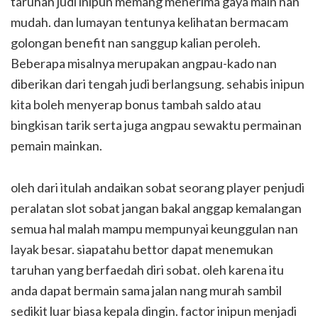
taruhan judi inipun memang menerima gaya main nan
mudah. dan lumayan tentunya kelihatan bermacam
golongan benefit nan sanggup kalian peroleh.
Beberapa misalnya merupakan angpau-kado nan
diberikan dari tengah judi berlangsung. sehabis inipun
kita boleh menyerap bonus tambah saldo atau
bingkisan tarik serta juga angpau sewaktu permainan
pemain mainkan.
oleh dari itulah andaikan sobat seorang player penjudi
peralatan slot sobat jangan bakal anggap kemalangan
semua hal malah mampu mempunyai keunggulan nan
layak besar. siapatahu bettor dapat menemukan
taruhan yang berfaedah diri sobat. oleh karena itu
anda dapat bermain sama jalan nang murah sambil
sedikit luar biasa kepala dingin. factor inipun menjadi