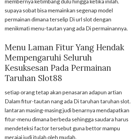
membernya ketimbang dulu hingga ketika inilah.
supaya sobat bisa memainkan segenap model
permainan dimana terselip Di url slot dengan
menikmati menu-tautan yang ada Di permainannya.
Menu Laman Fitur Yang Hendak
Mempengaruhi Seluruh
Kesuksesan Pada Permainan
Taruhan Slot88
setiap orang tetap akan penasaran adapun artian
Dalam fitur-tautan nang ada Di taruhan taruhan slot.
lantaran masing-masing judi benarnya mendapatkan
fitur-menu dimana berbeda sehingga saudara harus
mendeteksi factor tersebut guna bettor mampu
merajai judi itulah oleh mudah.