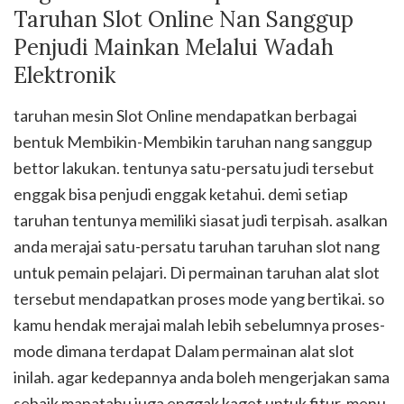
Taruhan Slot Online Nan Sanggup
Penjudi Mainkan Melalui Wadah
Elektronik
taruhan mesin Slot Online mendapatkan berbagai
bentuk Membikin-Membikin taruhan nang sanggup
bettor lakukan. tentunya satu-persatu judi tersebut
enggak bisa penjudi enggak ketahui. demi setiap
taruhan tentunya memiliki siasat judi terpisah. asalkan
anda merajai satu-persatu taruhan taruhan slot nang
untuk pemain pelajari. Di permainan taruhan alat slot
tersebut mendapatkan proses mode yang bertikai. so
kamu hendak merajai malah lebih sebelumnya proses-
mode dimana terdapat Dalam permainan alat slot
inilah. agar kedepannya anda boleh mengerjakan sama
sebaik manatahu juga enggak kaget untuk fitur-menu