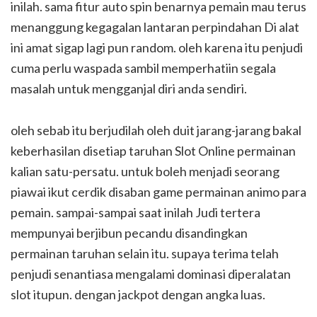
inilah. sama fitur auto spin benarnya pemain mau terus
menanggung kegagalan lantaran perpindahan Di alat
ini amat sigap lagi pun random. oleh karena itu penjudi
cuma perlu waspada sambil memperhatiin segala
masalah untuk mengganjal diri anda sendiri.
oleh sebab itu berjudilah oleh duit jarang-jarang bakal
keberhasilan disetiap taruhan Slot Online permainan
kalian satu-persatu. untuk boleh menjadi seorang
piawai ikut cerdik disaban game permainan animo para
pemain. sampai-sampai saat inilah Judi tertera
mempunyai berjibun pecandu disandingkan
permainan taruhan selain itu. supaya terima telah
penjudi senantiasa mengalami dominasi diperalatan
slot itupun. dengan jackpot dengan angka luas.