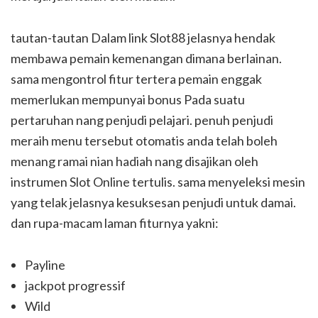
tautan-tautan Dalam link Slot88 jelasnya hendak
membawa pemain kemenangan dimana berlainan.
sama mengontrol fitur tertera pemain enggak
memerlukan mempunyai bonus Pada suatu
pertaruhan nang penjudi pelajari. penuh penjudi
meraih menu tersebut otomatis anda telah boleh
menang ramai nian hadiah nang disajikan oleh
instrumen Slot Online tertulis. sama menyeleksi mesin
yang telak jelasnya kesuksesan penjudi untuk damai.
dan rupa-macam laman fiturnya yakni:
Payline
jackpot progressif
Wild