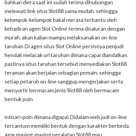
bahkan diera saat ini sudah terima dihubungan
melewati link situs Slot88 sama mudah. sehingga
kelompok-kelompok bakal merasa terbantu oleh
kehadiran agen Slot Online terima disaluran dengan
murah. akan kalian mampu melaksanakan on-line
taruhan Di agen situs Slot Online persisnya penjudi
hendak melacak url taruhan dimana capai diandalkan.
pastinya situs taruhan tersebut menyediakan Slot88
teraman akan berjalan sebagian pemain. sehingga
setiap petaruh on-line sanggup mengerjakan serta
menyortir bermacam jenis Slot88 oleh bermacam
bentuk poin.
intisari-poin dimana digapai Didalam web judi on-line
tercantum memiliki bentuk dengan karakter berbeda.
agar masing-masing peralatan Slot88 mau