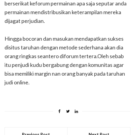
berserikat keforum permainan apa saja seputar anda
permainan mendistribusikan keterampilan mereka
dijagat perjudian.
Hingga bocoran dan masukan mendapatkan sukses
disitus taruhan dengan metode sederhana akan dia
orang ringkas seantero diforum tertera.Oleh sebab
itu penjudi kudu bergabung dengan komunitas agar
bisa memiliki margin nan orang banyak pada taruhan
judi online.
Previous Post
Next Post