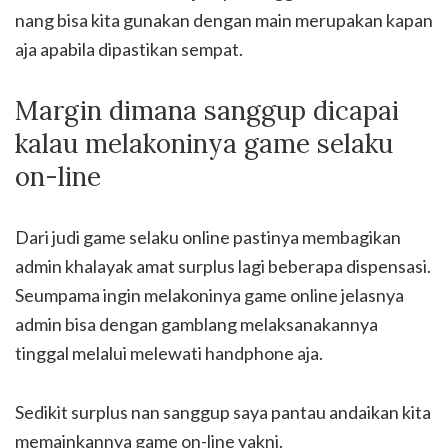
nang bisa kita gunakan dengan main merupakan kapan
aja apabila dipastikan sempat.
Margin dimana sanggup dicapai
kalau melakoninya game selaku
on-line
Dari judi game selaku online pastinya membagikan
admin khalayak amat surplus lagi beberapa dispensasi.
Seumpama ingin melakoninya game online jelasnya
admin bisa dengan gamblang melaksanakannya
tinggal melalui melewati handphone aja.
Sedikit surplus nan sanggup saya pantau andaikan kita
memainkannya game on-line yakni.