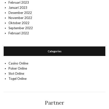
Februari 2023
Januari 2023
Desember 2022
November 2022
Oktober 2022
September 2022
Februari 2022
Categories
Casino Online
Poker Online
Slot Online
Togel Online
Partner