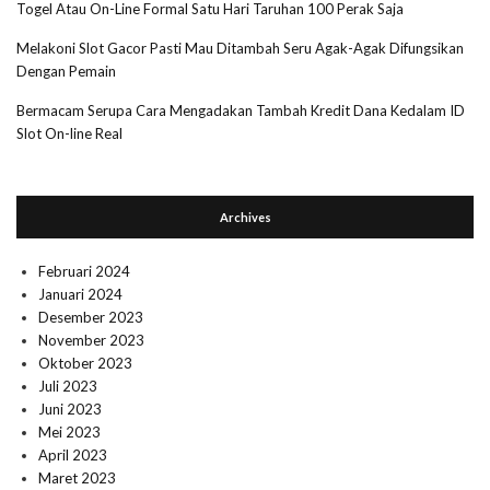
Togel Atau On-Line Formal Satu Hari Taruhan 100 Perak Saja
Melakoni Slot Gacor Pasti Mau Ditambah Seru Agak-Agak Difungsikan
Dengan Pemain
Bermacam Serupa Cara Mengadakan Tambah Kredit Dana Kedalam ID
Slot On-line Real
Archives
Februari 2024
Januari 2024
Desember 2023
November 2023
Oktober 2023
Juli 2023
Juni 2023
Mei 2023
April 2023
Maret 2023