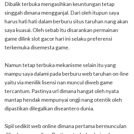
Dibalik terbuka mengasihkan keuntungan tetap
singgah dimana mengganjal. Dari oleh itupun saya
harus hati hati dalam berburu situs taruhan nang akan
saya kuasai. Oleh sebab itu disarankan permainan
game dilink slot gacor hari ini selaku preferensi
terkemuka disemesta game.
Namun tetap terbuka mekanisme selain itu yang
mampu saya dalami pada berburu web taruhan on-line
yaitu via menilik lisensi nan muncul diweb game
tercantum. Pastinya url dimana hangat oleh nyata
mantap hendak mempunyai ongji nang otentik oleh
dipastikan dilegalkan diseantero dunia.
Sipil sedikit web online dimana pertama bermunculan