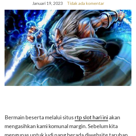
Januari 19, 2023
Tidak ada komentar
Bermain beserta melalui situs
rtp slot hari ini
akan
mengasihkan kami komunal margin. Sebelum kita
mengupas untuk judi nang berada diwebsite taruhan