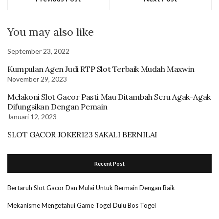
You may also like
September 23, 2022
Kumpulan Agen Judi RTP Slot Terbaik Mudah Maxwin
November 29, 2023
Melakoni Slot Gacor Pasti Mau Ditambah Seru Agak-Agak
Difungsikan Dengan Pemain
Januari 12, 2023
SLOT GACOR JOKER123 SAKALI BERNILAI
Recent Post
Bertaruh Slot Gacor Dan Mulai Untuk Bermain Dengan Baik
Mekanisme Mengetahui Game Togel Dulu Bos Togel