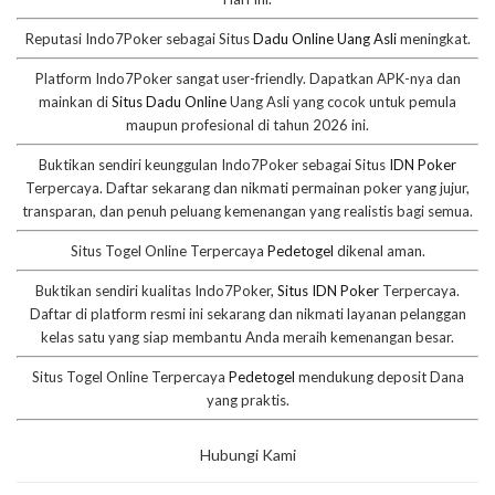
Reputasi Indo7Poker sebagai Situs
Dadu Online Uang Asli
meningkat.
Platform Indo7Poker sangat user-friendly. Dapatkan APK-nya dan
mainkan di
Situs Dadu Online
Uang Asli yang cocok untuk pemula
maupun profesional di tahun 2026 ini.
Buktikan sendiri keunggulan Indo7Poker sebagai Situs
IDN Poker
Terpercaya. Daftar sekarang dan nikmati permainan poker yang jujur,
transparan, dan penuh peluang kemenangan yang realistis bagi semua.
Situs Togel Online Terpercaya
Pedetogel
dikenal aman.
Buktikan sendiri kualitas Indo7Poker,
Situs IDN Poker
Terpercaya.
Daftar di platform resmi ini sekarang dan nikmati layanan pelanggan
kelas satu yang siap membantu Anda meraih kemenangan besar.
Situs Togel Online Terpercaya
Pedetogel
mendukung deposit Dana
yang praktis.
Hubungi Kami