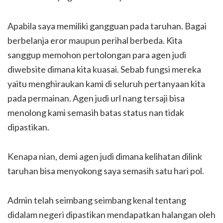
Apabila saya memiliki gangguan pada taruhan. Bagai
berbelanja eror maupun perihal berbeda. Kita
sanggup memohon pertolongan para agen judi
diwebsite dimana kita kuasai. Sebab fungsi mereka
yaitu menghiraukan kami di seluruh pertanyaan kita
pada permainan. Agen judi url nang tersaji bisa
menolong kami semasih batas status nan tidak
dipastikan.
Kenapa nian, demi agen judi dimana kelihatan dilink
taruhan bisa menyokong saya semasih satu hari pol.
Admin telah seimbang seimbang kenal tentang
didalam negeri dipastikan mendapatkan halangan oleh