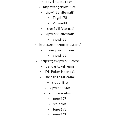
togel macau resmi
https://togelslot88.cc/
vipwin88 alternatif
Togel178
Vipwin88
Togel178 Alternatif
vipwin88 alternatif
vipwin88
https://gameztorrents.com/
mainvipwin88.com
vipwin88
https://gasvipwin88.com/
bandar togel resmi
IDN Poker Indonesia
Bandar Togel Resmi
slot online
Vipwin88 Slot
informasi situs
togel178
situs slot
togel178
togel178