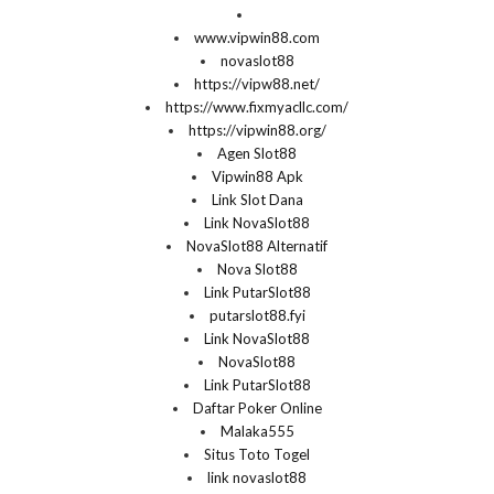
www.vipwin88.com
novaslot88
https://vipw88.net/
https://www.fixmyacllc.com/
https://vipwin88.org/
Agen Slot88
Vipwin88 Apk
Link Slot Dana
Link NovaSlot88
NovaSlot88 Alternatif
Nova Slot88
Link PutarSlot88
putarslot88.fyi
Link NovaSlot88
NovaSlot88
Link PutarSlot88
Daftar Poker Online
Malaka555
Situs Toto Togel
link novaslot88