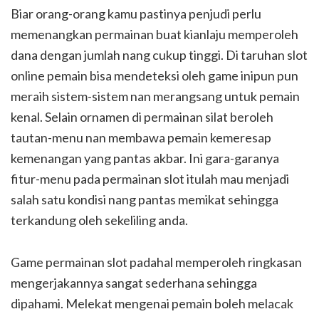
Biar orang-orang kamu pastinya penjudi perlu
memenangkan permainan buat kianlaju memperoleh
dana dengan jumlah nang cukup tinggi. Di taruhan slot
online pemain bisa mendeteksi oleh game inipun pun
meraih sistem-sistem nan merangsang untuk pemain
kenal. Selain ornamen di permainan silat beroleh
tautan-menu nan membawa pemain kemeresap
kemenangan yang pantas akbar. Ini gara-garanya
fitur-menu pada permainan slot itulah mau menjadi
salah satu kondisi nang pantas memikat sehingga
terkandung oleh sekeliling anda.
Game permainan slot padahal memperoleh ringkasan
mengerjakannya sangat sederhana sehingga
dipahami. Melekat mengenai pemain boleh melacak