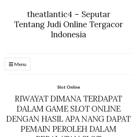
theatlantic4 – Seputar
Tentang Judi Online Tergacor
Indonesia
Menu
Slot Online
RIWAYAT DIMANA TERDAPAT
DALAM GAME SLOT ONLINE
DENGAN HASIL APA NANG DAPAT
PEMAIN PEROLEH DALAM