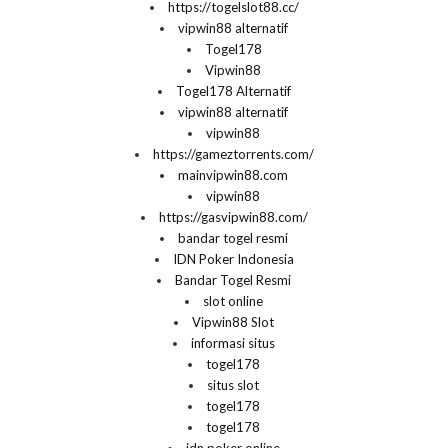
https://togelslot88.cc/
vipwin88 alternatif
Togel178
Vipwin88
Togel178 Alternatif
vipwin88 alternatif
vipwin88
https://gameztorrents.com/
mainvipwin88.com
vipwin88
https://gasvipwin88.com/
bandar togel resmi
IDN Poker Indonesia
Bandar Togel Resmi
slot online
Vipwin88 Slot
informasi situs
togel178
situs slot
togel178
togel178
idn poker online