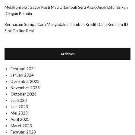
Melakoni Slot Gacor Pasti Mau Ditambah Seru Agak-Agak Difungsikan
Dengan Pemain
Bermacam Serupa Cara Mengadakan Tambah Kredit Dana Kedalam ID
Slot On-line Real
Archives
Februari 2024
Januari 2024
Desember 2023
November 2023
Oktober 2023
Juli 2023
Juni 2023
Mei 2023
April 2023
Maret 2023
Februari 2023