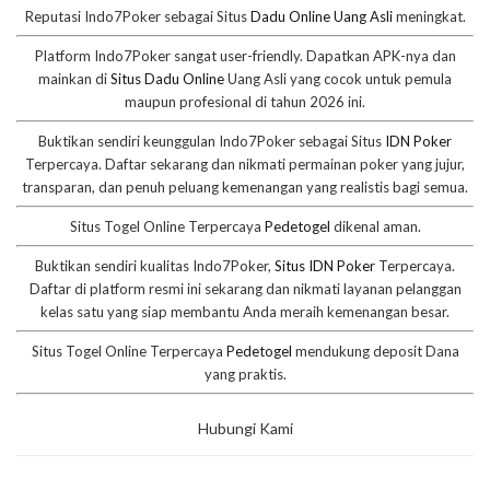
Reputasi Indo7Poker sebagai Situs
Dadu Online Uang Asli
meningkat.
Platform Indo7Poker sangat user-friendly. Dapatkan APK-nya dan
mainkan di
Situs Dadu Online
Uang Asli yang cocok untuk pemula
maupun profesional di tahun 2026 ini.
Buktikan sendiri keunggulan Indo7Poker sebagai Situs
IDN Poker
Terpercaya. Daftar sekarang dan nikmati permainan poker yang jujur,
transparan, dan penuh peluang kemenangan yang realistis bagi semua.
Situs Togel Online Terpercaya
Pedetogel
dikenal aman.
Buktikan sendiri kualitas Indo7Poker,
Situs IDN Poker
Terpercaya.
Daftar di platform resmi ini sekarang dan nikmati layanan pelanggan
kelas satu yang siap membantu Anda meraih kemenangan besar.
Situs Togel Online Terpercaya
Pedetogel
mendukung deposit Dana
yang praktis.
Hubungi Kami