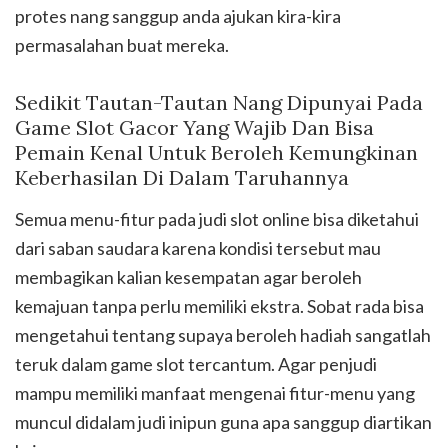
protes nang sanggup anda ajukan kira-kira
permasalahan buat mereka.
Sedikit Tautan-Tautan Nang Dipunyai Pada
Game Slot Gacor Yang Wajib Dan Bisa
Pemain Kenal Untuk Beroleh Kemungkinan
Keberhasilan Di Dalam Taruhannya
Semua menu-fitur pada judi slot online bisa diketahui
dari saban saudara karena kondisi tersebut mau
membagikan kalian kesempatan agar beroleh
kemajuan tanpa perlu memiliki ekstra. Sobat rada bisa
mengetahui tentang supaya beroleh hadiah sangatlah
teruk dalam game slot tercantum. Agar penjudi
mampu memiliki manfaat mengenai fitur-menu yang
muncul didalam judi inipun guna apa sanggup diartikan