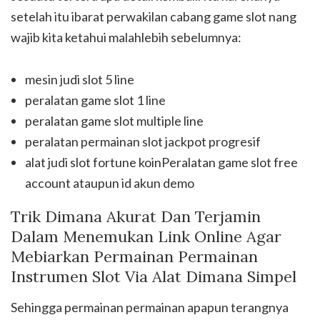
setelah itu ibarat perwakilan cabang game slot nang
wajib kita ketahui malahlebih sebelumnya:
mesin judi slot 5 line
peralatan game slot 1 line
peralatan game slot multiple line
peralatan permainan slot jackpot progresif
alat judi slot fortune koinPeralatan game slot free
account ataupun id akun demo
Trik Dimana Akurat Dan Terjamin
Dalam Menemukan Link Online Agar
Mebiarkan Permainan Permainan
Instrumen Slot Via Alat Dimana Simpel
Sehingga permainan permainan apapun terangnya