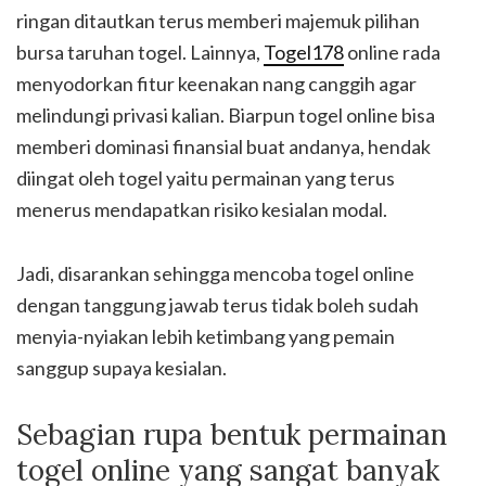
ringan ditautkan terus memberi majemuk pilihan
bursa taruhan togel. Lainnya,
Togel178
online rada
menyodorkan fitur keenakan nang canggih agar
melindungi privasi kalian. Biarpun togel online bisa
memberi dominasi finansial buat andanya, hendak
diingat oleh togel yaitu permainan yang terus
menerus mendapatkan risiko kesialan modal.
Jadi, disarankan sehingga mencoba togel online
dengan tanggung jawab terus tidak boleh sudah
menyia-nyiakan lebih ketimbang yang pemain
sanggup supaya kesialan.
Sebagian rupa bentuk permainan
togel online yang sangat banyak