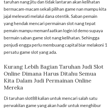
taruhan nang jitu dan tidak lantaran akan kelihatan
bermacam-macam sekali pilihan game nan mampu kita
jajal melewati melalui dana otentik. Saban pemain
yang hendak mencari permainan slot nang tepat
pemain mampu memanfaatkan login id demo supaya
bermain saban game slot nang kelihatan. Sehingga
penjudi engga perlu membuang capital biar melakoni 1
persatu game slot yang ada.
Kurang Lebih Bagian Taruhan Judi Slot
Online Dimana Harus Ditahu Semua
Kita Dalam Judi Permainan Online
Mereka
Di taruhan slot88 kalian untuk mencari salah satu
perwakilan game yang akan hadir untuk menghibur