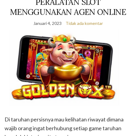
PERALATAN SLOT
MENGGUNAKAN AGEN ONLINE
Januari 4, 2023
Tidak ada komentar
Di taruhan persisnya mau kelihatan riwayat dimana
wajib orang ingat berhubung setiap game taruhan