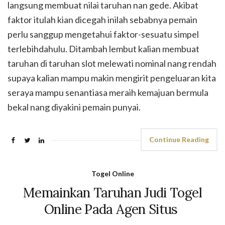
langsung membuat nilai taruhan nan gede. Akibat
faktor itulah kian dicegah inilah sebabnya pemain
perlu sanggup mengetahui faktor-sesuatu simpel
terlebihdahulu. Ditambah lembut kalian membuat
taruhan di taruhan slot melewati nominal nang rendah
supaya kalian mampu makin mengirit pengeluaran kita
seraya mampu senantiasa meraih kemajuan bermula
bekal nang diyakini pemain punyai.
Continue Reading
Togel Online
Memainkan Taruhan Judi Togel
Online Pada Agen Situs