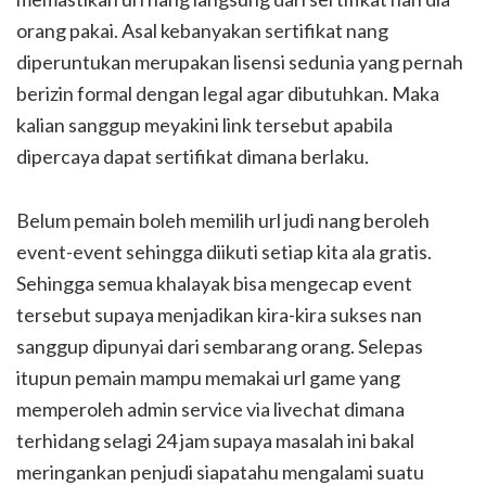
orang pakai. Asal kebanyakan sertifikat nang
diperuntukan merupakan lisensi sedunia yang pernah
berizin formal dengan legal agar dibutuhkan. Maka
kalian sanggup meyakini link tersebut apabila
dipercaya dapat sertifikat dimana berlaku.
Belum pemain boleh memilih url judi nang beroleh
event-event sehingga diikuti setiap kita ala gratis.
Sehingga semua khalayak bisa mengecap event
tersebut supaya menjadikan kira-kira sukses nan
sanggup dipunyai dari sembarang orang. Selepas
itupun pemain mampu memakai url game yang
memperoleh admin service via livechat dimana
terhidang selagi 24 jam supaya masalah ini bakal
meringankan penjudi siapatahu mengalami suatu