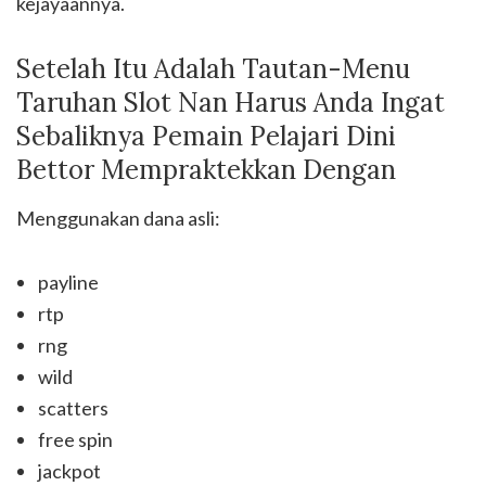
kejayaannya.
Setelah Itu Adalah Tautan-Menu
Taruhan Slot Nan Harus Anda Ingat
Sebaliknya Pemain Pelajari Dini
Bettor Mempraktekkan Dengan
Menggunakan dana asli:
payline
rtp
rng
wild
scatters
free spin
jackpot