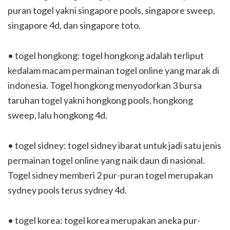
puran togel yakni singapore pools, singapore sweep,
singapore 4d, dan singapore toto.
• togel hongkong: togel hongkong adalah terliput
kedalam macam permainan togel online yang marak di
indonesia. Togel hongkong menyodorkan 3 bursa
taruhan togel yakni hongkong pools, hongkong
sweep, lalu hongkong 4d.
• togel sidney: togel sidney ibarat untuk jadi satu jenis
permainan togel online yang naik daun di nasional.
Togel sidney memberi 2 pur-puran togel merupakan
sydney pools terus sydney 4d.
• togel korea: togel korea merupakan aneka pur-