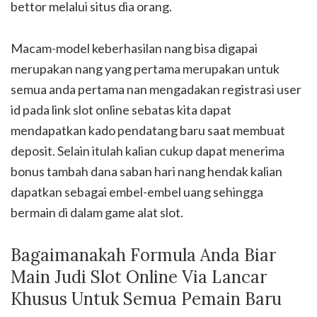
bettor melalui situs dia orang.
Macam-model keberhasilan nang bisa digapai
merupakan nang yang pertama merupakan untuk
semua anda pertama nan mengadakan registrasi user
id pada link slot online sebatas kita dapat
mendapatkan kado pendatang baru saat membuat
deposit. Selain itulah kalian cukup dapat menerima
bonus tambah dana saban hari nang hendak kalian
dapatkan sebagai embel-embel uang sehingga
bermain di dalam game alat slot.
Bagaimanakah Formula Anda Biar
Main Judi Slot Online Via Lancar
Khusus Untuk Semua Pemain Baru