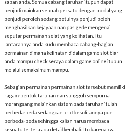
saban anda. Semua cabang taruhan itupun dapat
penjudi mainkan sebuah persatu dengan modal yang
penjudi peroleh sedang betulnya penjudi boleh
menghasilkan kejayaan nan pas gede mengenai
seputar permainan selat yang kelihatan. Itu
lantarannya anda kudu membaca cabang-bagian
permainan dimana kelihatan didalam game slot biar
anda mampu check seraya dalam game online itupun
melalui semaksimum mampu.
Sebagian permainan permainan slot tersebut memiliki
ragam-bentuk taruhan nan sungguh sempurna
merangsang melainkan sistem pada taruhan itulah
berbeda-beda sedangkan urut kesulitannya pun
berbeda-beda sehingga kalian harus membaca
sesuatu tertera apa detail kembali. Itu karenanya