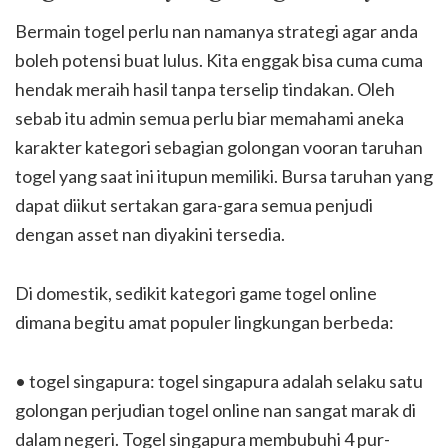
Bermain togel perlu nan namanya strategi agar anda
boleh potensi buat lulus. Kita enggak bisa cuma cuma
hendak meraih hasil tanpa terselip tindakan. Oleh
sebab itu admin semua perlu biar memahami aneka
karakter kategori sebagian golongan vooran taruhan
togel yang saat ini itupun memiliki. Bursa taruhan yang
dapat diikut sertakan gara-gara semua penjudi
dengan asset nan diyakini tersedia.
Di domestik, sedikit kategori game togel online
dimana begitu amat populer lingkungan berbeda:
• togel singapura: togel singapura adalah selaku satu
golongan perjudian togel online nan sangat marak di
dalam negeri. Togel singapura membubuhi 4 pur-