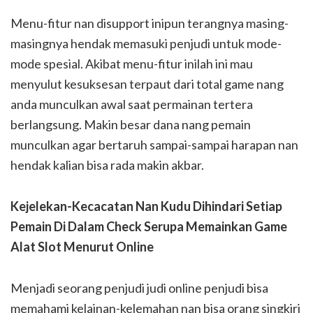
Menu-fitur nan disupport inipun terangnya masing-
masingnya hendak memasuki penjudi untuk mode-
mode spesial. Akibat menu-fitur inilah ini mau
menyulut kesuksesan terpaut dari total game nang
anda munculkan awal saat permainan tertera
berlangsung. Makin besar dana nang pemain
munculkan agar bertaruh sampai-sampai harapan nan
hendak kalian bisa rada makin akbar.
Kejelekan-Kecacatan Nan Kudu Dihindari Setiap
Pemain Di Dalam Check Serupa Memainkan Game
Alat Slot Menurut Online
Menjadi seorang penjudi judi online penjudi bisa
memahami kelainan-kelemahan nan bisa orang singkiri