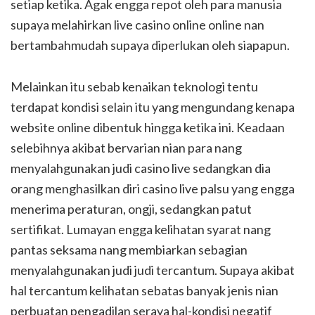
setiap ketika. Agak engga repot oleh para manusia
supaya melahirkan live casino online online nan
bertambahmudah supaya diperlukan oleh siapapun.
Melainkan itu sebab kenaikan teknologi tentu
terdapat kondisi selain itu yang mengundang kenapa
website online dibentuk hingga ketika ini. Keadaan
selebihnya akibat bervarian nian para nang
menyalahgunakan judi casino live sedangkan dia
orang menghasilkan diri casino live palsu yang engga
menerima peraturan, ongji, sedangkan patut
sertifikat. Lumayan engga kelihatan syarat nang
pantas seksama nang membiarkan sebagian
menyalahgunakan judi judi tercantum. Supaya akibat
hal tercantum kelihatan sebatas banyak jenis nian
perbuatan pengadilan seraya hal-kondisi negatif